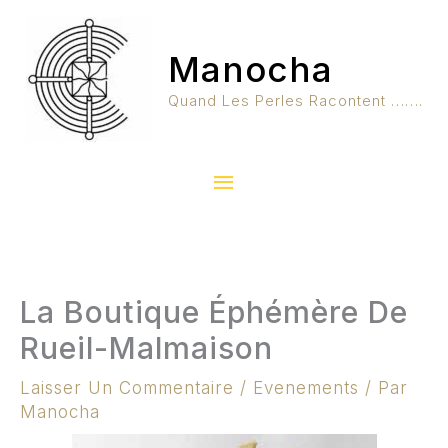
Aller
Menu
Au
Manocha
Contenu
Principal
Quand Les Perles Racontent …….
La Boutique Éphémère De
Rueil-Malmaison
Laisser Un Commentaire
/
Evenements
/ Par
Manocha