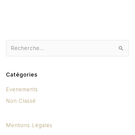
R
E
C
Catégories
H
Evenements
E
Non Classé
R
C
H
Mentions Légales
E