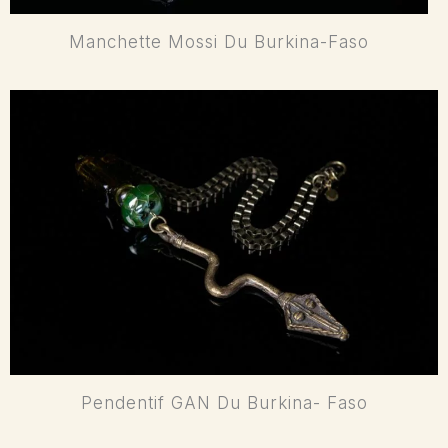
Manchette Mossi Du Burkina-Faso
Pendentif GAN Du Burkina- Faso