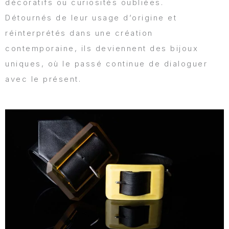
décoratifs ou curiosités oubliées.
Détournés de leur usage d’origine et
réinterprétés dans une création
contemporaine, ils deviennent des bijoux
uniques, où le passé continue de dialoguer
avec le présent.