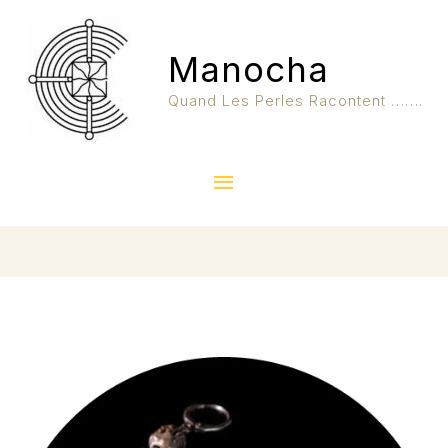
Aller
Menu
Au
Manocha
Contenu
Principal
Quand Les Perles Racontent …….