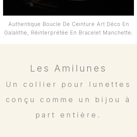
Authentique Boucle De Ceinture Art Déco En
Galalithe, Réinterprétée En Bracelet Manchette.
Les Amilunes
Un collier pour lunettes
conçu comme un bijou à
part entière.