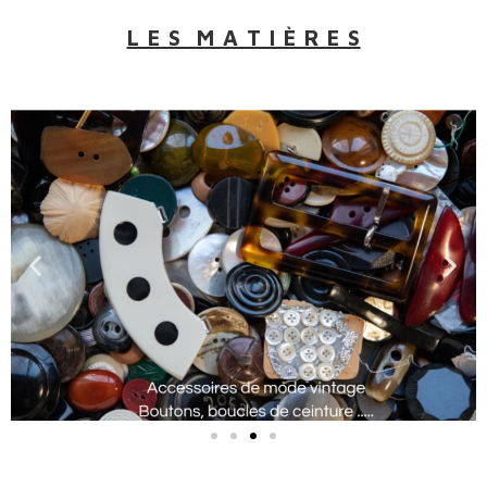
L E S M A T I È R E S